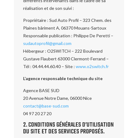
différents intervenants dans le cadre de sa
réalisation et de son suivi :
Propriétaire : Sud Auto Profil – 323 Chem. des
Plaines bâriment A, 06370 Mouans-Sartoux
Responsable publication : Philippe De Peretti –
sudautoprofil@gmail.com
Hébergeur : O2SWITCH – 222 Boulevard
Gustave Flaubert 63000 Clermont-Ferrand –
Tél : 04.44.44.60.40 – Site :
www.o2switch.fr
L’agence responsable technique du site
Agence BASE SUD
20 Avenue Notre Dame, 06000 Nice
contact@base-sud.com
04 97 20 27 20
2. CONDITIONS GÉNÉRALES D’UTILISATION
DU SITE ET DES SERVICES PROPOSÉS.